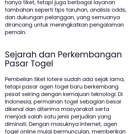
hanya tiket, tetapi juga berbagai layanan
tambahan seperti tips taruhan, analisis odds,
dan dukungan pelanggan, yang semuanya
dirancang untuk meningkatkan pengalaman
pemain.
Sejarah dan Perkembangan
Pasar Togel
Pembelian tiket lotere sudah ada sejak lama,
tetapi pasar agen togel baru berkembang
pesat seiring dengan kemajuan teknologi. Di
Indonesia, permainan togel sebagian besar
dikenal dan diterima masyarakat serta
menjadi salah satu jenis perjudian yang
diminati. Dengan masuknya internet, agen
togel online mulai bermunculan, memberikan