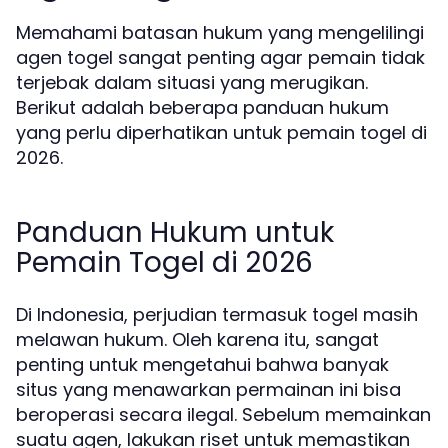
Memahami batasan hukum yang mengelilingi
agen togel sangat penting agar pemain tidak
terjebak dalam situasi yang merugikan.
Berikut adalah beberapa panduan hukum
yang perlu diperhatikan untuk pemain togel di
2026.
Panduan Hukum untuk
Pemain Togel di 2026
Di Indonesia, perjudian termasuk togel masih
melawan hukum. Oleh karena itu, sangat
penting untuk mengetahui bahwa banyak
situs yang menawarkan permainan ini bisa
beroperasi secara ilegal. Sebelum memainkan
suatu agen, lakukan riset untuk memastikan