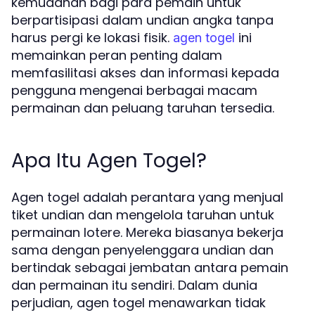
kemudahan bagi para pemain untuk
berpartisipasi dalam undian angka tanpa
harus pergi ke lokasi fisik.
ini
agen togel
memainkan peran penting dalam
memfasilitasi akses dan informasi kepada
pengguna mengenai berbagai macam
permainan dan peluang taruhan tersedia.
Apa Itu Agen Togel?
Agen togel adalah perantara yang menjual
tiket undian dan mengelola taruhan untuk
permainan lotere. Mereka biasanya bekerja
sama dengan penyelenggara undian dan
bertindak sebagai jembatan antara pemain
dan permainan itu sendiri. Dalam dunia
perjudian, agen togel menawarkan tidak