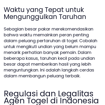
Waktu yang Tepat untuk
Mengunggulkan Taruhan
Sebagian besar pakar merekomendasikan
bahwa waktu memainkan peran penting
dalam peluang pertaruhan di togel. Cobalah
untuk mengikuti undian yang belum mampu
menarik perhatian banyak pemain. Dalam
beberapa kasus, taruhan kecil pada undian
besar dapat memberikan hasil yang lebih
menguntungkan. Ini adalah langkah cerdas
dalam membangun peluang terbaik.
Regulasi dan Legalitas
Agen Togel di Indonesia