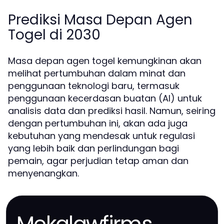
Prediksi Masa Depan Agen
Togel di 2030
Masa depan agen togel kemungkinan akan
melihat pertumbuhan dalam minat dan
penggunaan teknologi baru, termasuk
penggunaan kecerdasan buatan (AI) untuk
analisis data dan prediksi hasil. Namun, seiring
dengan pertumbuhan ini, akan ada juga
kebutuhan yang mendesak untuk regulasi
yang lebih baik dan perlindungan bagi
pemain, agar perjudian tetap aman dan
menyenangkan.