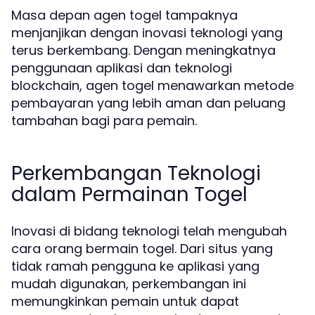
Masa depan agen togel tampaknya
menjanjikan dengan inovasi teknologi yang
terus berkembang. Dengan meningkatnya
penggunaan aplikasi dan teknologi
blockchain, agen togel menawarkan metode
pembayaran yang lebih aman dan peluang
tambahan bagi para pemain.
Perkembangan Teknologi
dalam Permainan Togel
Inovasi di bidang teknologi telah mengubah
cara orang bermain togel. Dari situs yang
tidak ramah pengguna ke aplikasi yang
mudah digunakan, perkembangan ini
memungkinkan pemain untuk dapat