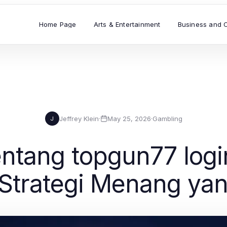
Home Page
Arts & Entertainment
Business and 
Jeffrey Klein
·
May 25, 2026
·
Gambling
J
tentang topgun77 log
Strategi Menang yan