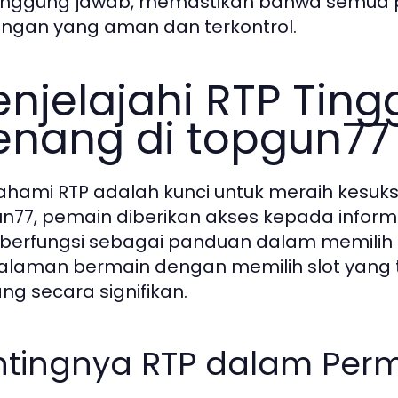
anggung jawab, memastikan bahwa semua 
ungan yang aman dan terkontrol.
njelajahi RTP Ting
nang di topgun77
ami RTP adalah kunci untuk meraih kesuks
n77, pemain diberikan akses kepada informa
berfungsi sebagai panduan dalam memilih
laman bermain dengan memilih slot yang 
g secara signifikan.
ntingnya RTP dalam Perm