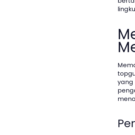
bert
lingk
Me
Me
Memah
topgu
yang 
penga
menan
Pe