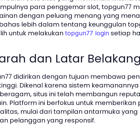
mpulnya para penggemar slot, topgun77 m
inan dengan peluang menang yang menarik. 
ahas lebih dalam tentang keunggulan to
ih untuk melakukan
setiap har
topgun77 login
jarah dan Latar Belakan
n77 didirikan dengan tujuan membawa peng
 tinggi. Dikenal karena sistem keamanannya
beragam, situs ini telah membangun reputas
n. Platform ini berfokus untuk memberika
alitas, mulai dari tampilan antarmuka ya
an pelanggan yang responsif.