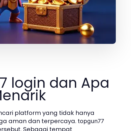
7 login dan Apa
enarik
ncari platform yang tidak hanya
ga aman dan terpercaya.
topgun77
tersebut. Sebagai tempat