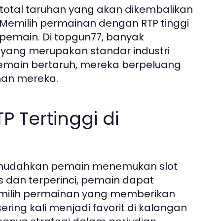
i total taruhan yang akan dikembalikan
Memilih permainan dengan RTP tinggi
pemain. Di topgun77, banyak
 yang merupakan standar industri
 pemain bertaruh, mereka berpeluang
han mereka.
 Tertinggi di
emudahkan pemain menemukan slot
s dan terperinci, pemain dapat
ilih permainan yang memberikan
ring kali menjadi favorit di kalangan