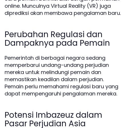
online. Munculnya Virtual Reality (VR) juga
diprediksi akan membawa pengalaman baru.
Perubahan Regulasi dan
Dampaknya pada Pemain
Pemerintah di berbagai negara sedang
memperbarui undang-undang perjudian
mereka untuk melindungi pemain dan
memastikan keadilan dalam perjudian.
Pemain perlu memahami regulasi baru yang
dapat mempengaruhi pengalaman mereka.
Potensi Imbazeuz dalam
Pasar Perjudian Asia