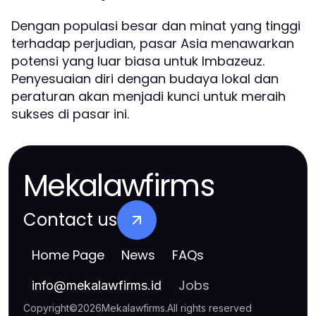
Dengan populasi besar dan minat yang tinggi
terhadap perjudian, pasar Asia menawarkan
potensi yang luar biasa untuk Imbazeuz.
Penyesuaian diri dengan budaya lokal dan
peraturan akan menjadi kunci untuk meraih
sukses di pasar ini.
Mekalawfirms
Contact us
Home Page
News
FAQs
Jobs
info
@
mekalawfirms.id
Copyright
©
2026
Mekalawfirms
.
All rights reserved