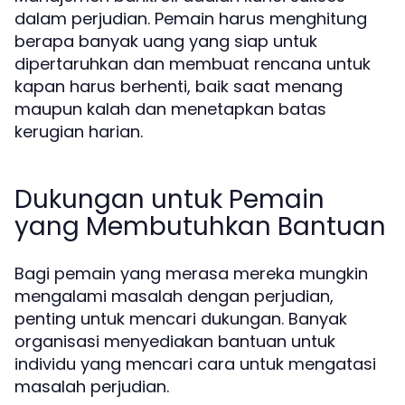
dalam perjudian. Pemain harus menghitung
berapa banyak uang yang siap untuk
dipertaruhkan dan membuat rencana untuk
kapan harus berhenti, baik saat menang
maupun kalah dan menetapkan batas
kerugian harian.
Dukungan untuk Pemain
yang Membutuhkan Bantuan
Bagi pemain yang merasa mereka mungkin
mengalami masalah dengan perjudian,
penting untuk mencari dukungan. Banyak
organisasi menyediakan bantuan untuk
individu yang mencari cara untuk mengatasi
masalah perjudian.