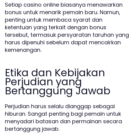
Setiap casino online biasanya menawarkan
bonus untuk menarik pemain baru. Namun,
penting untuk membaca syarat dan
ketentuan yang terkait dengan bonus
tersebut, termasuk persyaratan taruhan yang
harus dipenuhi sebelum dapat mencairkan
kemenangan.
Etika dan Kebijakan
Perjudian yang
Bertanggung Jawab
Perjudian harus selalu dianggap sebagai
hiburan. Sangat penting bagi pemain untuk
menyadari batasan dan permainan secara
bertanggung jawab.